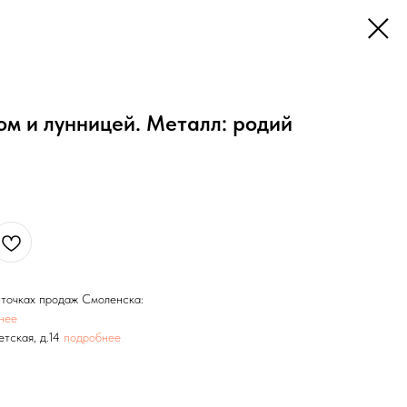
ом и лунницей. Металл: родий
х точках продаж Смоленска:
нее
етская, д.14
подробнее