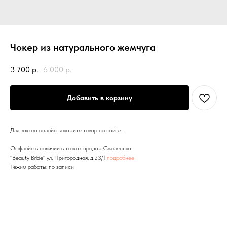
Чокер из натурального жемчуга
3 700
р.
6 000
р.
Добавить в корзину
Для заказа онлайн закажите товар на сайте.
Оффлайн в наличии в точках продаж Смоленска:
"Beauty Bride" ул, Пригородная, д.23/1
подробнее
Режим работы: по записи