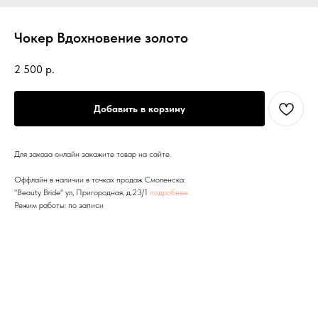
Чокер Вдохновение золото
2 500
р.
Добавить в корзину
Для заказа онлайн закажите товар на сайте.
Оффлайн в наличии в точках продаж Смоленска:
"Beauty Bride" ул, Пригородная, д.23/1
подробнее
Режим работы: по записи