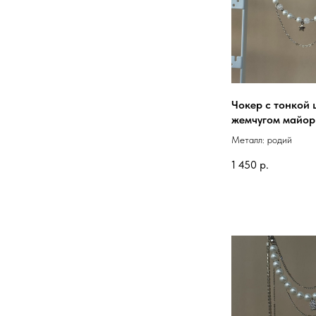
Чокер с тонкой 
жемчугом майор
Металл: родий
1 450
р.