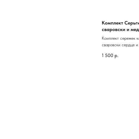
Комплект Серьги
сваровски и ме
Комплект сережек к
сваровски сердце и
1 500
р.