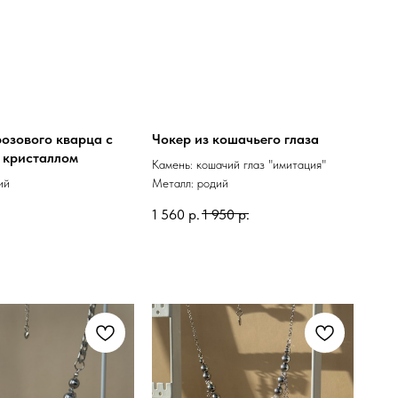
розового кварца с
Чокер из кошачьего глаза
 кристаллом
Камень: кошачий глаз "имитация"
ий
Металл: родий
1 560
р.
1 950
р.