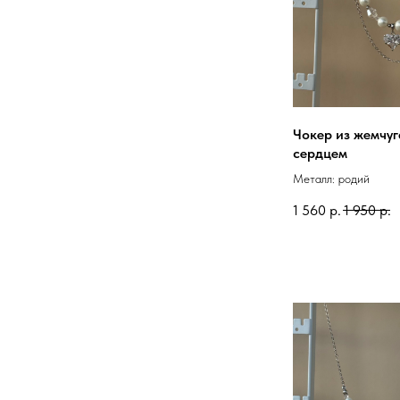
Чокер из жемчуг
сердцем
Металл: родий
1 560
р.
1 950
р.