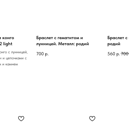
и конго
Браслет с гематитом и
Браслет с
 light
лунницей. Металл: родий
родий
онго с лунницей,
700
р.
560
р.
700
и и цепочками с
м и камнем