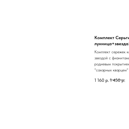
Комплект Серьг
лунница+звезда2
Комплект сережек к
звездой с фианитам
родиевым покрытие
"сахарных кварцем"
1 160
р.
1 450
р.