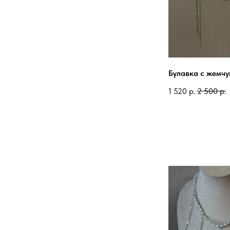
Булавка с жемч
1 520
р.
2 500
р.