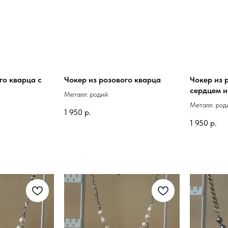
го кварца с
Чокер из розового кварца
Чокер из 
сердцем и
Металл: родий
Металл: род
1 950
р.
1 950
р.