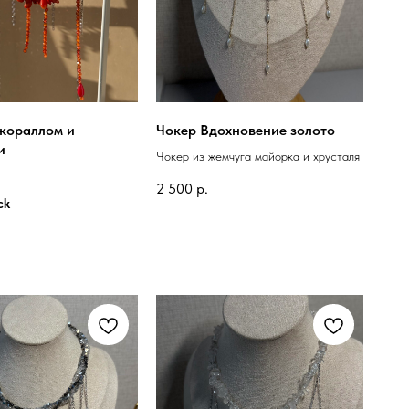
 кораллом и
Чокер Вдохновение золото
и
Чокер из жемчуга майорка и хрусталя
2 500
р.
ck