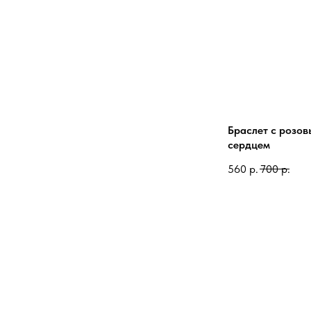
Браслет с розов
сердцем
560
р.
700
р.