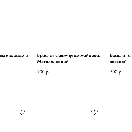
ым кварцем и
Браслет с жемчугом майорка.
Браслет с
Металл: родий
звездой
700
р.
700
р.