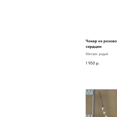
Чокер из розово
сердцем
Металл: родий
1 950
р.