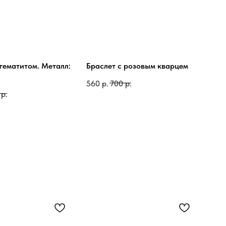
 гематитом. Металл:
Браслет с розовым кварцем
560
р.
700
р.
р.