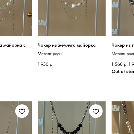
а майорка с
Чокер из жемчуга майорка
Чокер из 
Металл: родий
Металл: род
1 950
р.
1 560
р.
1 
Out of sto