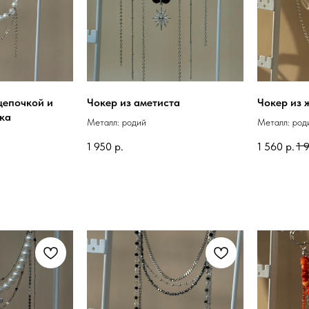
цепочкой и
Чокер из аметиста
Чокер из 
ка
Металл: родий
Металл: род
1 950
р.
1 560
р.
1 