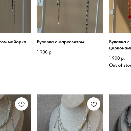
угом майорка
Булавка с марказитом
Булавка с
цирконам
1 900
р.
1 900
р.
Out of sto