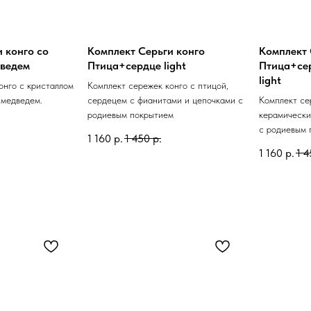
 конго со
Комплект Серьги конго
Комплект 
дведем
Птица+сердце light
Птица+се
light
онго с кристаллом
Комплект сережек конго с птицой,
 медведем.
сердецем с фианитами и цепочками с
Комплект се
родиевым покрытием
керамически
с родиевым 
1 160
р.
1 450
р.
1 160
р.
1 