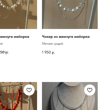
жемчуга майорка
Чокер из жемчуга майорка
ий
Металл: родий
950
р.
1 950
р.