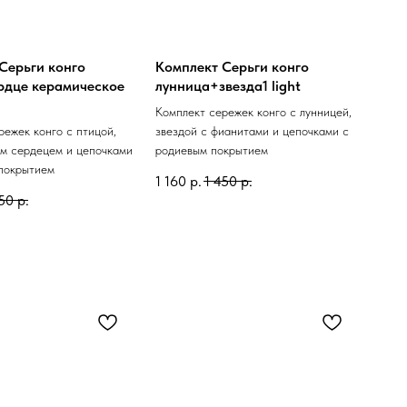
Серьги конго
Комплект Серьги конго
рдце керамическое
лунница+звезда1 light
Комплект сережек конго с лунницей,
режек конго с птицой,
звездой с фианитами и цепочками с
м сердецем и цепочками
родиевым покрытием
покрытием
1 160
р.
1 450
р.
450
р.