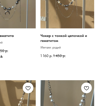
гематита
Чокер с тонкой цепочкой и
гематитом
ий
Металл: родий
950
р.
1 160
р.
1 450
р.
ck